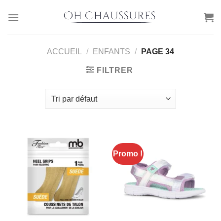
Passer
au
contenu
ACCUEIL
/
ENFANTS
/
PAGE 34
FILTRER
Promo !