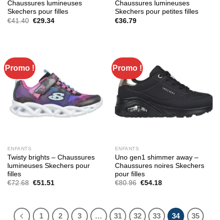
Chaussures lumineuses
Chaussures lumineuses
Skechers pour filles
Skechers pour petites filles
Le
Le
€
41.40
€
29.34
€
36.79
prix
prix
initial
actuel
était :
est :
€41.40.
€29.34.
Promo !
Promo !
ENFANTS
ENFANTS
Twisty brights – Chaussures
Uno gen1 shimmer away –
lumineuses Skechers pour
Chaussures noires Skechers
filles
pour filles
Le
Le
Le
Le
€
72.68
€
51.51
€
80.96
€
54.18
prix
prix
prix
prix
initial
actuel
initial
actuel
était :
est :
était :
est :
€72.68.
€51.51.
€80.96.
€54.18.
1
2
3
…
31
32
33
34
35