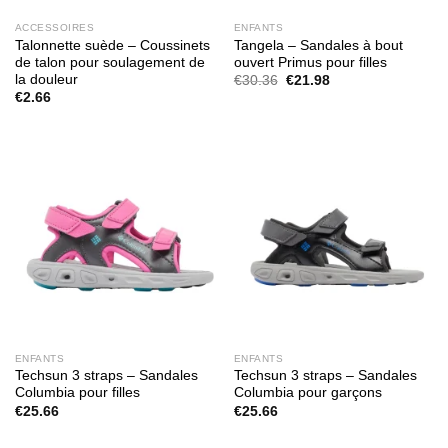
ACCESSOIRES
ENFANTS
Talonnette suède – Coussinets
Tangela – Sandales à bout
de talon pour soulagement de
ouvert Primus pour filles
la douleur
Le
Le
€
30.36
€
21.98
prix
prix
€
2.66
initial
actuel
était :
est :
€30.36.
€21.98.
ENFANTS
ENFANTS
Techsun 3 straps – Sandales
Techsun 3 straps – Sandales
Columbia pour filles
Columbia pour garçons
€
25.66
€
25.66