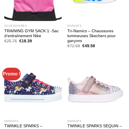
ACCESSOIRES
ENFANTS
TRAINING GYM SACK 1 -Sac
Tri-Namics – Chaussures
d’entraînement Nike
lumineuses Skechers pour
garçons
Le
Le
€
25.76
€
18.39
prix
prix
Le
Le
€
72.68
€
49.58
initial
actuel
prix
prix
était :
est :
initial
actuel
€25.76.
€18.39.
était :
est :
€72.68.
€49.58.
Promo !
ENFANTS
ENFANTS
TWINKLE SPARKS –
TWINKLE SPARKS SEQUIN –