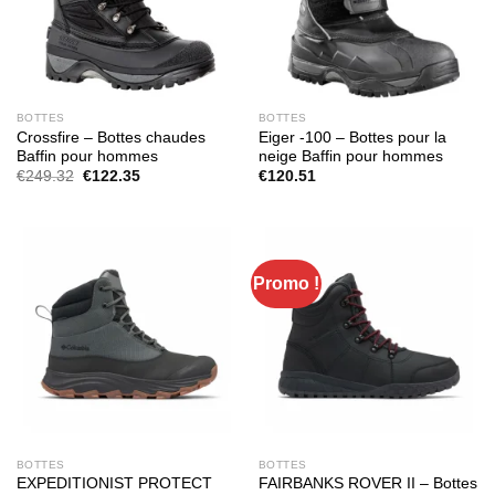
BOTTES
BOTTES
Crossfire – Bottes chaudes
Eiger -100 – Bottes pour la
Baffin pour hommes
neige Baffin pour hommes
Le
Le
€
249.32
€
122.35
€
120.51
prix
prix
initial
actuel
était :
est :
€249.32.
€122.35.
Promo !
BOTTES
BOTTES
EXPEDITIONIST PROTECT
FAIRBANKS ROVER II – Bottes