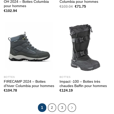
OH 2024 – Bottes Columbia
Columbia pour hommes
pour hommes
Le
Le
€
103.04
€
71.75
prix
prix
€
102.94
initial
actuel
était :
est :
€103.04.
€71.75.
BOTTES
BOTTES
FIRECAMP 2024 – Bottes
Impact -100 – Bottes très
d’hiver Columbia pour hommes
chaudes Baffin pour hommes
€
104.78
€
124.19
1
2
3