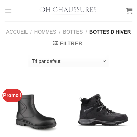
Passer
au
contenu
ACCUEIL
/
HOMMES
/
BOTTES
/
BOTTES D'HIVER
FILTRER
Promo !