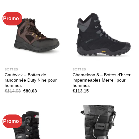
était :
est :
€155.48.
€105.70.
Promo !
BOTTES
BOTTES
Caubvick – Bottes de
Chameleon 8 – Bottes d’hiver
randonnée Duty Nine pour
imperméables Merrell pour
hommes
hommes
Le
Le
€
114.08
€
80.03
€
113.15
prix
prix
initial
actuel
était :
est :
€114.08.
€80.03.
Promo !