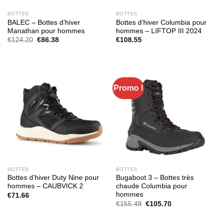
BOTTES
BOTTES
BALEC – Bottes d’hiver
Bottes d’hiver Columbia pour
Manathan pour hommes
hommes – LIFTOP III 2024
Le
Le
€
124.20
€
86.38
€
108.55
prix
prix
initial
actuel
était :
est :
€124.20.
€86.38.
Promo !
BOTTES
BOTTES
Bottes d’hiver Duty Nine pour
Bugaboot 3 – Bottes très
hommes – CAUBVICK 2
chaude Columbia pour
hommes
€
71.66
Le
Le
€
155.48
€
105.70
prix
prix
initial
actuel