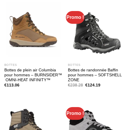
Promo !
BOTTES
BOTTES
Bottes de plein air Columbia
Bottes de randonnée Baffin
pour hommes – BURNSIDER™
pour hommes – SOFTSHELL
OMNI-HEAT INFINITY™
ZONE
Le
Le
€
113.06
€
238.28
€
124.19
prix
prix
initial
actuel
était :
est :
€238.28.
€124.19.
Promo !