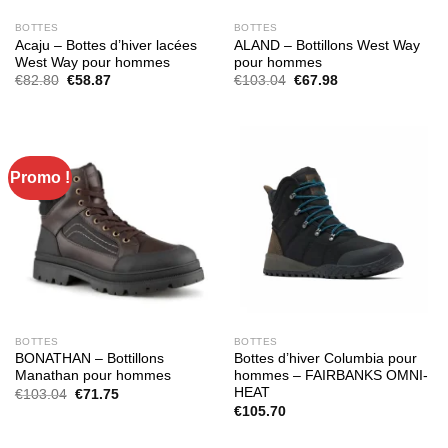
BOTTES
BOTTES
Acaju – Bottes d’hiver lacées
ALAND – Bottillons West Way
West Way pour hommes
pour hommes
Le
Le
Le
Le
€
82.80
€
58.87
€
103.04
€
67.98
prix
prix
prix
prix
initial
actuel
initial
actuel
était :
est :
était :
est :
€82.80.
€58.87.
€103.04.
€67.98.
Promo !
BOTTES
BOTTES
BONATHAN – Bottillons
Bottes d’hiver Columbia pour
Manathan pour hommes
hommes – FAIRBANKS OMNI-
HEAT
Le
Le
€
103.04
€
71.75
prix
prix
€
105.70
initial
actuel
était :
est :
€103.04.
€71.75.