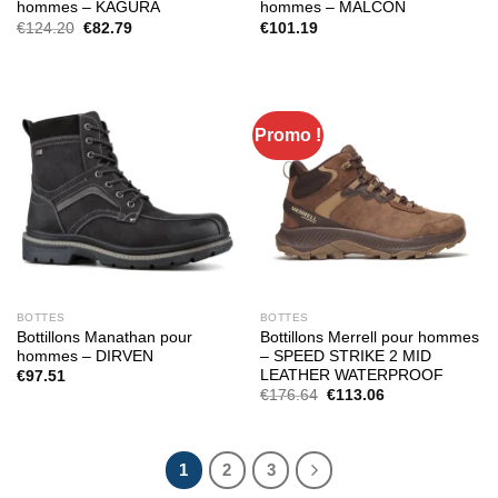
hommes – KAGURA
hommes – MALCON
Le
Le
€
124.20
€
82.79
€
101.19
prix
prix
initial
actuel
était :
est :
€124.20.
€82.79.
Promo !
BOTTES
BOTTES
Bottillons Manathan pour
Bottillons Merrell pour hommes
hommes – DIRVEN
– SPEED STRIKE 2 MID
LEATHER WATERPROOF
€
97.51
Le
Le
€
176.64
€
113.06
prix
prix
initial
actuel
était :
est :
€176.64.
€113.06.
1
2
3