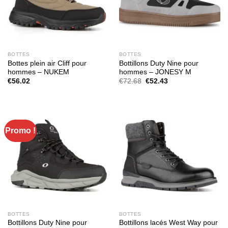
BOTTES
BOTTES
Bottes plein air Cliff pour
Bottillons Duty Nine pour
hommes – NUKEM
hommes – JONESY M
Le
Le
€
56.02
€
72.68
€
52.43
prix
prix
initial
actuel
était :
est :
€72.68.
€52.43.
Promo !
BOTTES
BOTTES
Bottillons Duty Nine pour
Bottillons lacés West Way pour