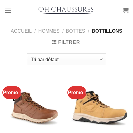
Passer
au
contenu
ACCUEIL
/
HOMMES
/
BOTTES
/
BOTTILLONS
FILTRER
Promo !
Promo !