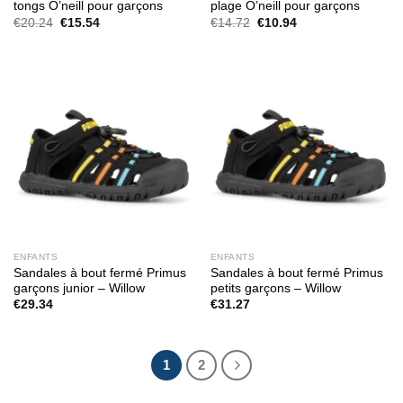
tongs O’neill pour garçons
plage O’neill pour garçons
Le
Le
Le
Le
€
20.24
€
15.54
€
14.72
€
10.94
prix
prix
prix
prix
initial
actuel
initial
actuel
était :
est :
était :
est :
€20.24.
€15.54.
€14.72.
€10.94.
ENFANTS
ENFANTS
Sandales à bout fermé Primus
Sandales à bout fermé Primus
garçons junior – Willow
petits garçons – Willow
€
29.34
€
31.27
1
2