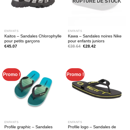
RUPTURE DE STOCK
ENFANTS
ENFANTS
Kaitos – Sandales Chlorophylle
Kawa – Sandales noires Nike
pour petits garçons
pour enfants juniors
Le
Le
€
45.07
€
38.64
€
28.42
prix
prix
initial
actuel
était :
est :
€38.64.
€28.42.
Promo !
Promo !
ENFANTS
ENFANTS
Profile graphic – Sandales
Profile logo – Sandales de