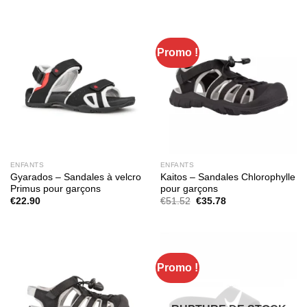
était :
est :
€30.36.
€21.98.
Promo !
ENFANTS
ENFANTS
Gyarados – Sandales à velcro
Kaitos – Sandales Chlorophylle
Primus pour garçons
pour garçons
Le
Le
€
22.90
€
51.52
€
35.78
prix
prix
initial
actuel
était :
est :
€51.52.
€35.78.
Promo !