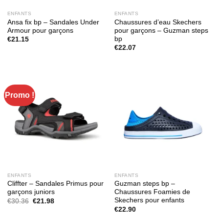
ENFANTS
ENFANTS
Ansa fix bp – Sandales Under
Chaussures d’eau Skechers
Armour pour garçons
pour garçons – Guzman steps
bp
€
21.15
€
22.07
Promo !
ENFANTS
ENFANTS
Cliffter – Sandales Primus pour
Guzman steps bp –
garçons juniors
Chaussures Foamies de
Skechers pour enfants
Le
Le
€
30.36
€
21.98
prix
prix
€
22.90
initial
actuel