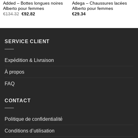
Added – Bottes longues noires
Adega – Chaussures lacées
Alberto pour femmes
Alberto pour femmes
Le
Le
€
134.32
€
92.82
€
29.34
prix
prix
initial
actuel
était :
est :
€134.32.
€92.82.
SERVICE CLIENT
Expédition & Livraison
À propos
FAQ
CONTACT
Politique de confidentialité
Conditions d’utilisation