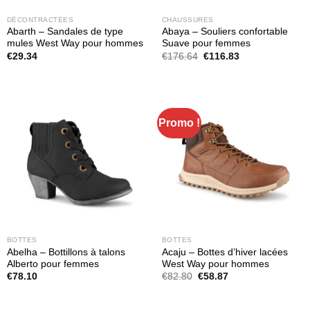
DÉCONTRACTÉES
CHAUSSURES
Abarth – Sandales de type
Abaya – Souliers confortable
mules West Way pour hommes
Suave pour femmes
Le
Le
€
29.34
€
176.64
€
116.83
prix
prix
initial
actuel
était :
est :
€176.64.
€116.83.
Promo !
BOTTES
BOTTES
Abelha – Bottillons à talons
Acaju – Bottes d’hiver lacées
Alberto pour femmes
West Way pour hommes
Le
Le
€
78.10
€
82.80
€
58.87
prix
prix
initial
actuel
était :
est :