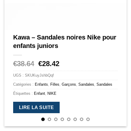
Kawa – Sandales noires Nike pour
enfants juniors
Le
Le
€
38.64
€
28.42
prix
prix
UGS :
SKUKuyJshbQqf
initial
actuel
était :
est :
Catégories :
Enfants
,
Filles
,
Garçons
,
Sandales
,
Sandales
€38.64.
€28.42.
Étiquettes :
Enfant
,
NIKE
LIRE LA SUITE