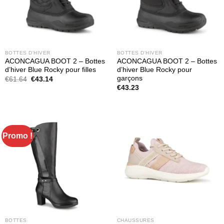
BOTTES D'HIVER
BOTTES D'HIVER
ACONCAGUA BOOT 2 – Bottes
ACONCAGUA BOOT 2 – Bottes
d’hiver Blue Rocky pour filles
d’hiver Blue Rocky pour
garçons
Le
Le
€
61.64
€
43.14
prix
prix
€
43.23
initial
actuel
était :
est :
€61.64.
€43.14.
Promo !
BOTTES
CHAUSSURES