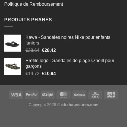
Politique de Remboursement
PRODUITS PHARES
Kawa - Sandales noires Nike pour enfants
juniors
Le
Le
€
38.64
€
28.42
prix
prix
Profile logo - Sandales de plage O'neill pour
initial
actuel
garçons
était :
est :
Le
Le
€
14.72
€
10.94
€38.64.
€28.42.
prix
prix
initial
actuel
était :
est :
€14.72.
€10.94.
Copyright 2026 ©
ohchaussures.com