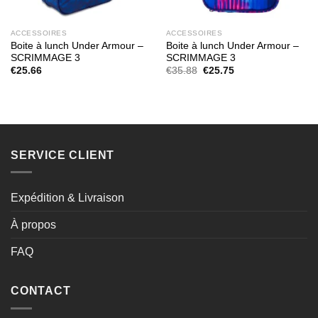
ACCESSOIRES
ACCESSOIRES
Boite à lunch Under Armour –
Boite à lunch Under Armour –
SCRIMMAGE 3
SCRIMMAGE 3
Le
Le
€
25.66
€
35.88
€
25.75
prix
prix
initial
actuel
était :
est :
€35.88.
€25.75.
SERVICE CLIENT
Expédition & Livraison
À propos
FAQ
CONTACT