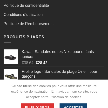
Politique de confidentialité
Conditions d’utilisation
Politique de Remboursement
PRODUITS PHARES
Kawa - Sandales noires Nike pour enfants
juniors
Le
Le
€
38.64
€
28.42
prix
prix
Profile logo - Sandales de plage O'neill pour
initial
actuel
garçons
était :
est :
Le
Le
€
14.72
€
10.94
€38.64.
€28.42.
Ce site utilise des cookies pour vous offrir une meilleure
prix
prix
expérience de navigation. En naviguant sur ce site, vous
initial
actuel
acceptez notre utilisation de cookies.
était :
est :
€14.72.
€10.94.
PLUS D'INFOS
ACCEPTER