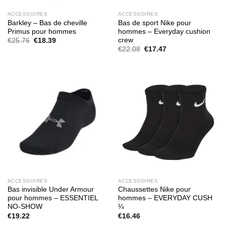
ACCESSOIRES
ACCESSOIRES
Barkley – Bas de cheville
Bas de sport Nike pour
Primus pour hommes
hommes – Everyday cushion
crew
Le
Le
€
25.76
€
18.39
prix
prix
Le
Le
€
22.08
€
17.47
initial
actuel
prix
prix
était :
est :
initial
actuel
€25.76.
€18.39.
était :
est :
€22.08.
€17.47.
ACCESSOIRES
ACCESSOIRES
Bas invisible Under Armour
Chaussettes Nike pour
pour hommes – ESSENTIEL
hommes – EVERYDAY CUSH
NO-SHOW
¼
€
19.22
€
16.46