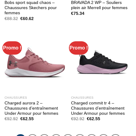
Bobs sport squad chaos –
BRAVADA 2 WP – Souliers
Chaussures Skechers pour
plein air Merrell pour femmes
femmes
€
75.34
Le
Le
€
88.32
€
60.62
prix
prix
initial
actuel
était :
est :
€88.32.
€60.62.
Promo !
Promo !
CHAUSSURES
CHAUSSURES
Charged aurora 2 –
Charged commit tr 4 –
Chaussures d’entraînement
Chaussures d’entraînement
Under Armour pour femmes
Under Armour pour femmes
Le
Le
Le
Le
€
92.92
€
62.55
€
92.92
€
62.55
prix
prix
prix
prix
initial
actuel
initial
actuel
était :
est :
était :
est :
€92.92.
€62.55.
€92.92.
€62.55.