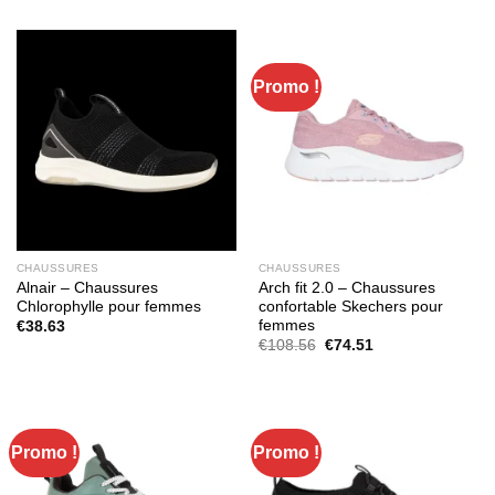
Promo !
CHAUSSURES
CHAUSSURES
Alnair – Chaussures
Arch fit 2.0 – Chaussures
Chlorophylle pour femmes
confortable Skechers pour
femmes
€
38.63
Le
Le
€
108.56
€
74.51
prix
prix
initial
actuel
était :
est :
€108.56.
€74.51.
Promo !
Promo !