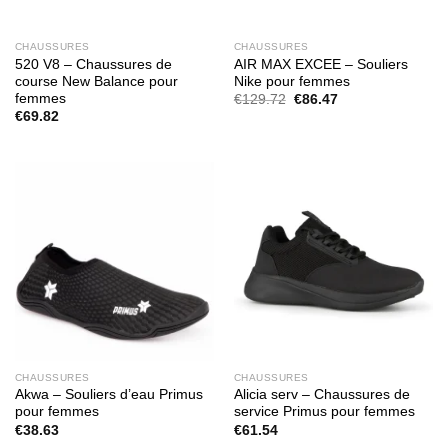
CHAUSSURES
CHAUSSURES
520 V8 – Chaussures de
AIR MAX EXCEE – Souliers
course New Balance pour
Nike pour femmes
femmes
Le
Le
€
129.72
€
86.47
prix
prix
€
69.82
initial
actuel
était :
est :
€129.72.
€86.47.
CHAUSSURES
CHAUSSURES
Akwa – Souliers d’eau Primus
Alicia serv – Chaussures de
pour femmes
service Primus pour femmes
€
38.63
€
61.54