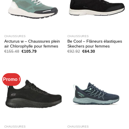
CHAUSSURES
CHAUSSURES
Arcturus w – Chaussures plein
Be Cool – Flâneurs élastiques
air Chlorophylle pour femmes
Skechers pour femmes
Le
Le
Le
Le
€
155.48
€
105.79
€
92.92
€
64.30
prix
prix
prix
prix
initial
actuel
initial
actuel
était :
est :
était :
est :
€155.48.
€105.79.
€92.92.
€64.30.
Promo !
CHAUSSURES
CHAUSSURES