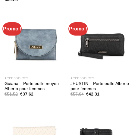
initial
actuel
était :
est :
€72.68.
€52.34.
Promo !
Promo !
ACCESSOIRES
ACCESSOIRES
Guiana – Portefeuille moyen
JHUSTIN – Portefeuille Alberto
Alberto pour femmes
pour femmes
Le
Le
Le
Le
€
51.52
€
37.62
€
57.04
€
42.31
prix
prix
prix
prix
initial
actuel
initial
actuel
était :
est :
était :
est :
€51.52.
€37.62.
€57.04.
€42.31.