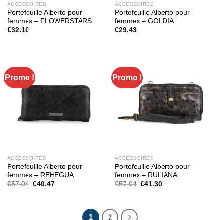
ACCESSOIRES
ACCESSOIRES
Portefeuille Alberto pour
Portefeuille Alberto pour
femmes – FLOWERSTARS
femmes – GOLDIA
€
32.10
€
29.43
Promo !
Promo !
ACCESSOIRES
ACCESSOIRES
Portefeuille Alberto pour
Portefeuille Alberto pour
femmes – REHEGUA
femmes – RULIANA
Le
Le
Le
Le
€
57.04
€
40.47
€
57.04
€
41.30
prix
prix
prix
prix
initial
actuel
initial
actuel
était :
est :
était :
est :
€57.04.
€40.47.
€57.04.
€41.30.
1
2