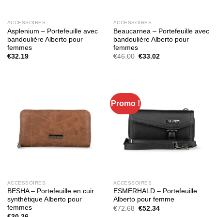
ACCESSOIRES
ACCESSOIRES
Asplenium – Portefeuille avec
Beaucarnea – Portefeuille avec
bandoulière Alberto pour
bandoulière Alberto pour
femmes
femmes
Le
Le
€
32.19
€
46.00
€
33.02
prix
prix
initial
actuel
était :
est :
€46.00.
€33.02.
Promo !
ACCESSOIRES
ACCESSOIRES
BESHA – Portefeuille en cuir
ESMERHALD – Portefeuille
synthétique Alberto pour
Alberto pour femme
femmes
Le
Le
€
72.68
€
52.34
prix
prix
€
30.26