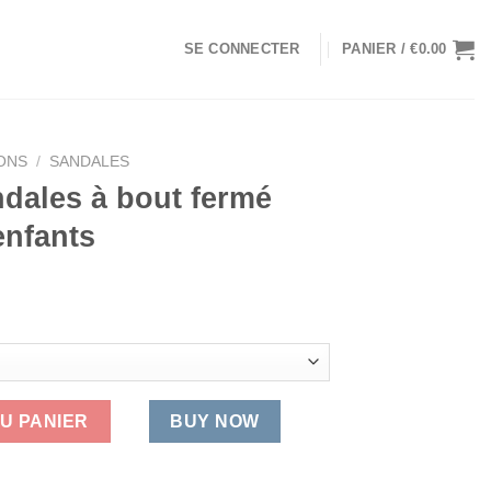
SE CONNECTER
PANIER /
€
0.00
ONS
/
SANDALES
dales à bout fermé
enfants
el
90.
les à bout fermé Skechers pour enfants
U PANIER
BUY NOW