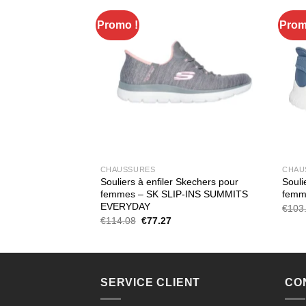
Promo !
Prom
CHAUSSURES
CHAU
 de Skechers pour
Souliers à enfiler Skechers pour
Souli
NS SUMMITS
femmes – SK SLIP-INS SUMMITS
femm
EVERYDAY
€
103
Le
Le
€
114.08
€
77.27
ix
prix
prix
tuel
initial
actuel
t :
était :
est :
0.03.
€114.08.
€77.27.
SERVICE CLIENT
CO