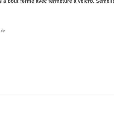
 à bout fermé avec fermeture à velcro. Semelle
ble