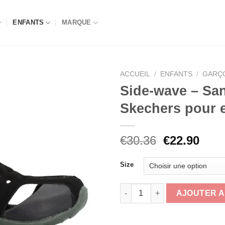
ENFANTS
MARQUE
ACCUEIL
/
ENFANTS
/
GARÇ
Side-wave – San
Skechers pour 
Le
Le
€
30.36
€
22.90
prix
prix
initial
actu
Size
était :
est :
€30.36.
€22.
quantité de Side-wave - Sanda
AJOUTER A