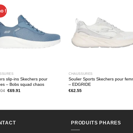
o !
SSURES
CHAUSSURES
ers slip-ins Skechers pour
Soulier Sports Skechers pour fe
es – Bobs squad chaos
– EDGRIDE
Le
Le
.04
€
69.91
€
62.55
prix
prix
initial
actuel
était :
est :
€103.04.
€69.91.
NTACT
PRODUITS PHARES