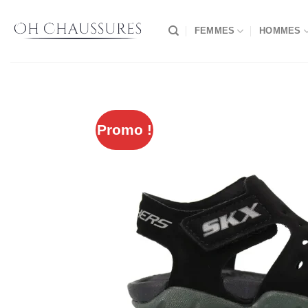
Passer
au
FEMMES
HOMMES
contenu
Promo !