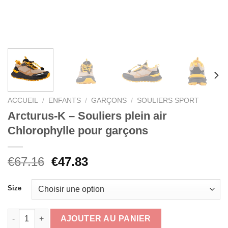
ACCUEIL
/
ENFANTS
/
GARÇONS
/
SOULIERS SPORT
Arcturus-K – Souliers plein air
Chlorophylle pour garçons
Le
Le
€
67.16
€
47.83
prix
prix
initial
actuel
Size
était :
est :
€67.16.
€47.83.
quantité de Arcturus-K - Souliers plein air Chlorophylle pour g
AJOUTER AU PANIER