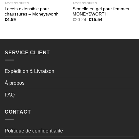
ACCESSOIRES
ACCESSOIRES
Lacets extensible pour
Semelle en gel pour femmes –
chaussures – Moneysworth
MONEYSWORTH
Le
Le
€
4.59
€
20.24
€
15.54
prix
prix
initial
actuel
était :
est :
€20.24.
€15.54.
SERVICE CLIENT
Expédition & Livraison
À propos
FAQ
CONTACT
Politique de confidentialité