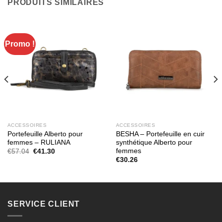
PRODUITS SIMILAIRES
Promo !
ACCESSOIRES
ACCESSOIRES
Portefeuille Alberto pour
BESHA – Portefeuille en cuir
femmes – RULIANA
synthétique Alberto pour
femmes
Le
Le
€
57.04
€
41.30
prix
prix
€
30.26
initial
actuel
était :
est :
€57.04.
€41.30.
SERVICE CLIENT