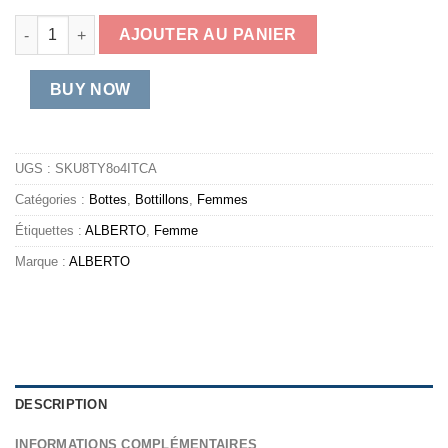
quantité de Abelha - Bottillons à talons Alberto pour femmes
AJOUTER AU PANIER
BUY NOW
UGS :
SKU8TY8o4ITCA
Catégories :
Bottes
,
Bottillons
,
Femmes
Étiquettes :
ALBERTO
,
Femme
Marque :
ALBERTO
DESCRIPTION
INFORMATIONS COMPLÉMENTAIRES