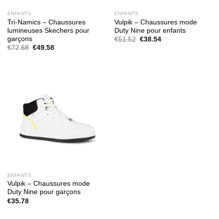
ENFANTS
ENFANTS
Tri-Namics – Chaussures
Vulpik – Chaussures mode
lumineuses Skechers pour
Duty Nine pour enfants
garçons
Le
Le
€
51.52
€
38.54
prix
prix
Le
Le
€
72.68
€
49.58
initial
actuel
prix
prix
était :
est :
initial
actuel
€51.52.
€38.54.
était :
est :
€72.68.
€49.58.
ENFANTS
Vulpik – Chaussures mode
Duty Nine pour garçons
€
35.78